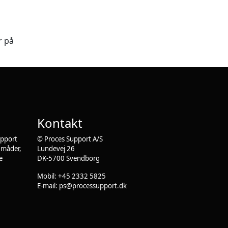
r på
Kontakt
upport
© Proces Support A/S
e måder,
Lundevej 26
e
DK-5700 Svendborg
Mobil: +45 2332 5825
E-mail:
ps@processupport.dk