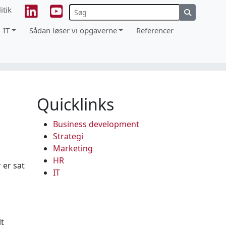
itik
IT
Sådan løser vi opgaverne
Referencer
Quicklinks
Business development
Strategi
Marketing
HR
 er sat
IT
lt