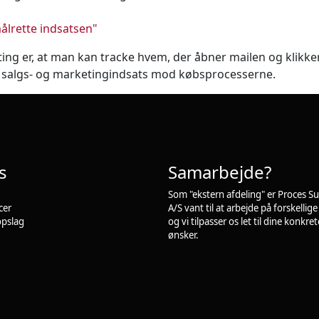
målrette indsatsen"
ing er, at man kan tracke hvem, der åbner mailen og klikke
n salgs- og marketingindsats mod købsprocesserne.
s
Samarbejde?
Som "ekstern afdeling" er Proces S
cer
A/S vant til at arbejde på forskellig
opslag
og vi tilpasser os let til dine konkret
ønsker.